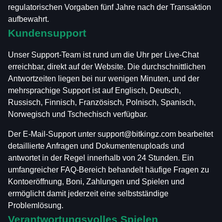
regulatorischen Vorgaben fünf Jahre nach der Transaktion
aufbewahrt.
Kundensupport
Unser Support-Team ist rund um die Uhr per Live-Chat
erreichbar, direkt auf der Website. Die durchschnittlichen
Antwortzeiten liegen bei nur wenigen Minuten, und der
mehrsprachige Support ist auf Englisch, Deutsch,
Russisch, Finnisch, Französisch, Polnisch, Spanisch,
Norwegisch und Tschechisch verfügbar.
Der E-Mail-Support unter
support@bitkingz.com
bearbeitet
detaillierte Anfragen und Dokumentenuploads und
antwortet in der Regel innerhalb von 24 Stunden. Ein
umfangreicher FAQ-Bereich behandelt häufige Fragen zu
Kontoeröffnung, Boni, Zahlungen und Spielen und
ermöglicht damit jederzeit eine selbstständige
Problemlösung.
Verantwortungsvolles Spielen