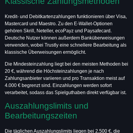
Klassische Zahlungsmethoden
Kredit- und Debitkartenzahlungen funktionieren über Visa,
Mastercard und Maestro. Zu den E-Wallet-Optionen
gehören Skrill, Neteller, ecoPayz und Paysafecard.
Deutsche Nutzer können außerdem Banküberweisungen
verwenden, wobei Trustly eine schnellere Bearbeitung als
klassische Überweisungen ermöglicht.
Die Mindesteinzahlung liegt bei den meisten Methoden bei
20 €, während die Höchsteinzahlungen je nach
Zahlungsanbieter variieren und pro Transaktion meist auf
4.000 € begrenzt sind. Einzahlungen werden sofort
verarbeitet, sodass das Spielguthaben direkt verfügbar ist.
Auszahlungslimits und
Bearbeitungszeiten
Die täglichen Auszahlungslimits liegen bei 2.500 €, die