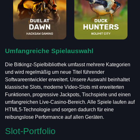
Umfangreiche Spielauswahl
Die Bitkingz-Spielbibliothek umfasst mehrere Kategorien
und wird regelmäßig um neue Titel führender
Softwareentwickler erweitert. Unsere Auswahl beinhaltet
klassische Slots, moderne Video-Slots mit erweiterten
Funktionen, progressive Jackpots, Tischspiele und einen
umfangreichen Live-Casino-Bereich. Alle Spiele laufen auf
HTML5-Technologie und sorgen dadurch für eine
reibungslose Performance auf allen Geräten.
Slot-Portfolio