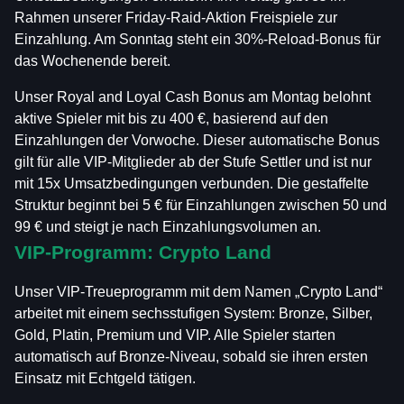
Rahmen unserer Friday-Raid-Aktion Freispiele zur
Einzahlung. Am Sonntag steht ein 30%-Reload-Bonus für
das Wochenende bereit.
Unser Royal and Loyal Cash Bonus am Montag belohnt
aktive Spieler mit bis zu 400 €, basierend auf den
Einzahlungen der Vorwoche. Dieser automatische Bonus
gilt für alle VIP-Mitglieder ab der Stufe Settler und ist nur
mit 15x Umsatzbedingungen verbunden. Die gestaffelte
Struktur beginnt bei 5 € für Einzahlungen zwischen 50 und
99 € und steigt je nach Einzahlungsvolumen an.
VIP-Programm: Crypto Land
Unser VIP-Treueprogramm mit dem Namen „Crypto Land“
arbeitet mit einem sechsstufigen System: Bronze, Silber,
Gold, Platin, Premium und VIP. Alle Spieler starten
automatisch auf Bronze-Niveau, sobald sie ihren ersten
Einsatz mit Echtgeld tätigen.