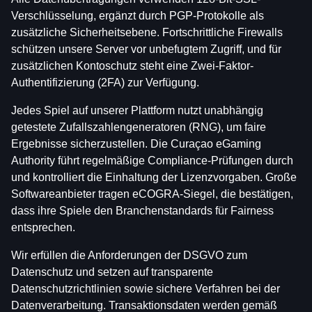
Verschlüsselung, ergänzt durch PGP-Protokolle als
zusätzliche Sicherheitsebene. Fortschrittliche Firewalls
schützen unsere Server vor unbefugtem Zugriff, und für
zusätzlichen Kontoschutz steht eine Zwei-Faktor-
Authentifizierung (2FA) zur Verfügung.
Jedes Spiel auf unserer Plattform nutzt unabhängig
getestete Zufallszahlengeneratoren (RNG), um faire
Ergebnisse sicherzustellen. Die Curaçao eGaming
Authority führt regelmäßige Compliance-Prüfungen durch
und kontrolliert die Einhaltung der Lizenzvorgaben. Große
Softwareanbieter tragen eCOGRA-Siegel, die bestätigen,
dass ihre Spiele den Branchenstandards für Fairness
entsprechen.
Wir erfüllen die Anforderungen der DSGVO zum
Datenschutz und setzen auf transparente
Datenschutzrichtlinien sowie sichere Verfahren bei der
Datenverarbeitung. Transaktionsdaten werden gemäß