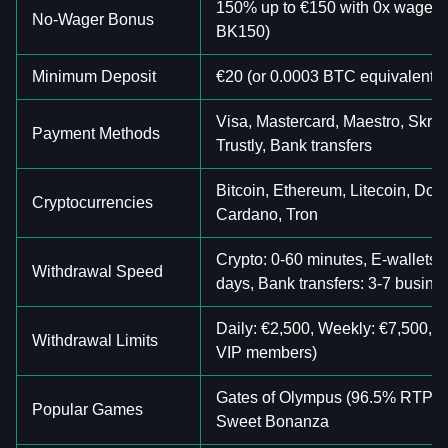
150% up to €150 with 0x wageri
No-Wager Bonus
BK150)
Minimum Deposit
€20 (or 0.0003 BTC equivalent fo
Visa, Mastercard, Maestro, Skrill
Payment Methods
Trustly, Bank transfers
Bitcoin, Ethereum, Litecoin, Doge
Cryptocurrencies
Cardano, Tron
Crypto: 0-60 minutes, E-wallets:
Withdrawal Speed
days, Bank transfers: 3-7 busine
Daily: €2,500, Weekly: €7,500, Mo
Withdrawal Limits
VIP members)
Gates of Olympus (96.5% RTP, m
Popular Games
Sweet Bonanza