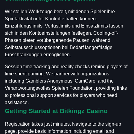
Wir stellen Werkzeuge bereit, mit denen Spieler ihre
Spielaktivität unter Kontrolle halten können.
Einzahlungslimits, Verlustlimits und Einsatzlimits lassen
sich in den Kontoeinstellungen festlegen. Cooling-off-
Phasen bieten vorübergehende Pausen, während
Selbstausschlussoptionen bei Bedarf längerfristige
Einschränkungen ermöglichen.
Session time tracking and reality checks remind players of
time spent gaming. We partner with organizations
including Gamblers Anonymous, GamCare, and the
Verantwortungsvolles Spielen Foundation, providing links
to professional support services for players who need
assistance.
Getting Started at Bitkingz Casino
Registration takes just minutes. Navigate to the sign-up
page, provide basic information including email and