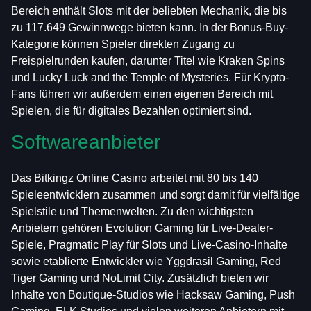
Bereich enthält Slots mit der beliebten Mechanik, die bis
zu 117.649 Gewinnwege bieten kann. In der Bonus-Buy-
Kategorie können Spieler direkten Zugang zu
Freispielrunden kaufen, darunter Titel wie Kraken Spins
und Lucky Luck and the Temple of Mysteries. Für Krypto-
Fans führen wir außerdem einen eigenen Bereich mit
Spielen, die für digitales Bezahlen optimiert sind.
Softwareanbieter
Das Bitkingz Online Casino arbeitet mit 80 bis 140
Spieleentwicklern zusammen und sorgt damit für vielfältige
Spielstile und Themenwelten. Zu den wichtigsten
Anbietern gehören Evolution Gaming für Live-Dealer-
Spiele, Pragmatic Play für Slots und Live-Casino-Inhalte
sowie etablierte Entwickler wie Yggdrasil Gaming, Red
Tiger Gaming und NoLimit City. Zusätzlich bieten wir
Inhalte von Boutique-Studios wie Hacksaw Gaming, Push