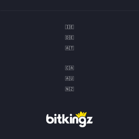
🇮🇪
🇩🇪
🇦🇹
🇨🇦
🇦🇺
🇳🇿