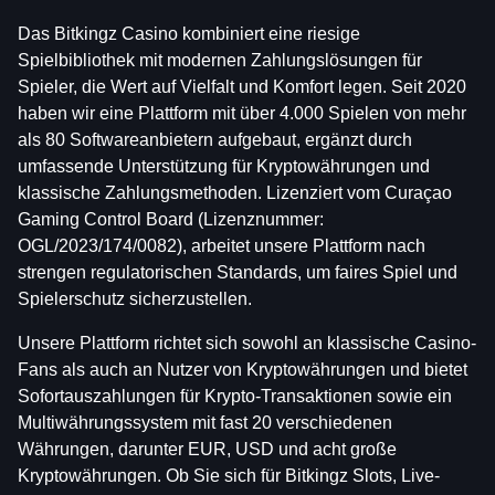
Das Bitkingz Casino kombiniert eine riesige
Spielbibliothek mit modernen Zahlungslösungen für
Spieler, die Wert auf Vielfalt und Komfort legen. Seit 2020
haben wir eine Plattform mit über 4.000 Spielen von mehr
als 80 Softwareanbietern aufgebaut, ergänzt durch
umfassende Unterstützung für Kryptowährungen und
klassische Zahlungsmethoden. Lizenziert vom Curaçao
Gaming Control Board (Lizenznummer:
OGL/2023/174/0082), arbeitet unsere Plattform nach
strengen regulatorischen Standards, um faires Spiel und
Spielerschutz sicherzustellen.
Unsere Plattform richtet sich sowohl an klassische Casino-
Fans als auch an Nutzer von Kryptowährungen und bietet
Sofortauszahlungen für Krypto-Transaktionen sowie ein
Multiwährungssystem mit fast 20 verschiedenen
Währungen, darunter EUR, USD und acht große
Kryptowährungen. Ob Sie sich für Bitkingz Slots, Live-