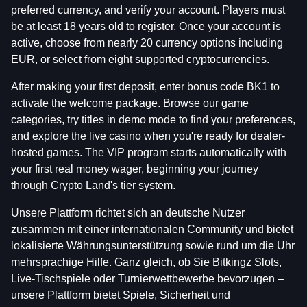
preferred currency, and verify your account. Players must
be at least 18 years old to register. Once your account is
active, choose from nearly 20 currency options including
EUR, or select from eight supported cryptocurrencies.
After making your first deposit, enter bonus code BK1 to
activate the welcome package. Browse our game
categories, try titles in demo mode to find your preferences,
and explore the live casino when you're ready for dealer-
hosted games. The VIP program starts automatically with
your first real money wager, beginning your journey
through Crypto Land's tier system.
Unsere Plattform richtet sich an deutsche Nutzer
zusammen mit einer internationalen Community und bietet
lokalisierte Währungsunterstützung sowie rund um die Uhr
mehrsprachige Hilfe. Ganz gleich, ob Sie Bitkingz Slots,
Live-Tischspiele oder Turnierwettbewerbe bevorzugen –
unsere Plattform bietet Spiele, Sicherheit und