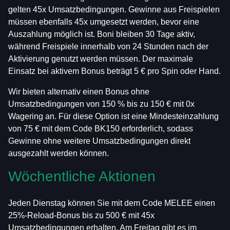
gelten 45x Umsatzbedingungen. Gewinne aus Freispielen
müssen ebenfalls 45x umgesetzt werden, bevor eine
Auszahlung möglich ist. Boni bleiben 30 Tage aktiv,
während Freispiele innerhalb von 24 Stunden nach der
Aktivierung genutzt werden müssen. Der maximale
Einsatz bei aktivem Bonus beträgt 5 € pro Spin oder Hand.
Wir bieten alternativ einen Bonus ohne
Umsatzbedingungen von 150 % bis zu 150 € mit 0x
Wagering an. Für diese Option ist eine Mindesteinzahlung
von 75 € mit dem Code BK150 erforderlich, sodass
Gewinne ohne weitere Umsatzbedingungen direkt
ausgezahlt werden können.
Wöchentliche Aktionen
Jeden Dienstag können Sie mit dem Code MELEE einen
25%-Reload-Bonus bis zu 500 € mit 45x
Umsatzbedingungen erhalten. Am Freitag gibt es im