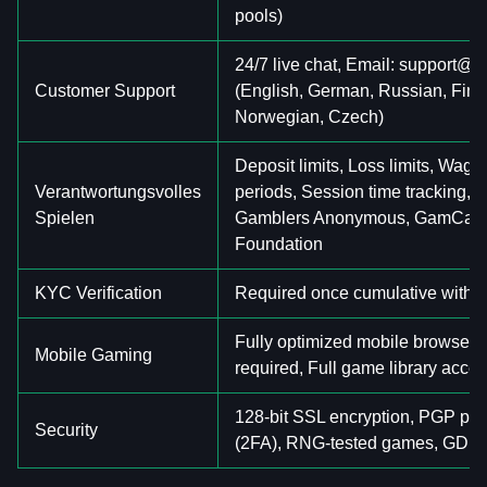
pools)
24/7 live chat, Email:
support@bi
Customer Support
(English, German, Russian, Finni
Norwegian, Czech)
Deposit limits, Loss limits, Wager
Verantwortungsvolles
periods, Session time tracking, R
Spielen
Gamblers Anonymous, GamCare, 
Foundation
KYC Verification
Required once cumulative withd
Fully optimized mobile browser 
Mobile Gaming
required, Full game library acc
128-bit SSL encryption, PGP prot
Security
(2FA), RNG-tested games, GDPR